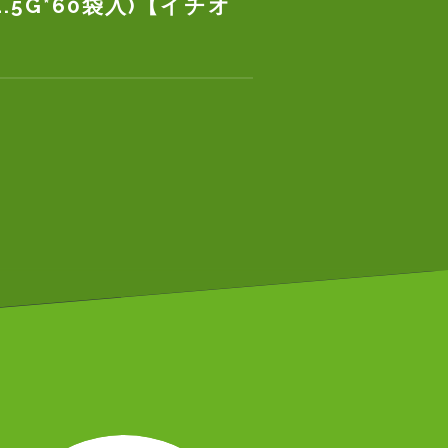
5G*60袋入)【イチオ