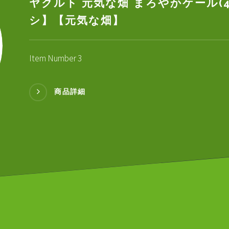
ヤクルト 元気な畑 まろやかケール(4.
シ】【元気な畑】
Item Number 3
商品詳細